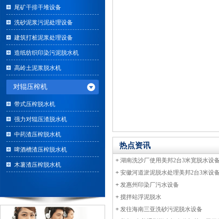
尾矿干排干堆设备
洗砂泥浆污泥处理设备
建筑打桩泥浆处理设备
造纸纺织印染污泥脱水机
高岭土泥浆脱水机
对辊压榨机
带式压榨脱水机
强力对辊压渣脱水机
中药渣压榨脱水机
热点资讯
啤酒槽渣压榨脱水机
+
湖南洗沙厂使用美邦2台3米宽脱水设
木薯渣压榨脱水机
+
安徽河道淤泥脱水处理美邦2台3米设
+
发惠州印染厂污水设备
+
搅拌站浮泥脱水
+
发往海南三亚洗砂污泥脱水设备