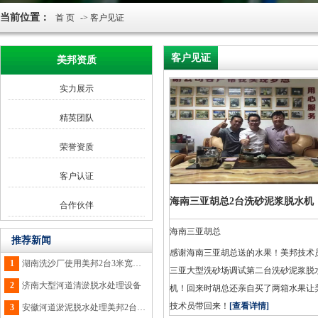
当前位置：
首 页
-> 客户见证
客户见证
美邦资质
实力展示
精英团队
荣誉资质
客户认证
海南三亚胡总2台洗砂泥浆脱水机
合作伙伴
海南三亚胡总
推荐新闻
感谢海南三亚胡总送的水果！美邦技术
1
湖南洗沙厂使用美邦2台3米宽脱水设备
三亚大型洗砂场调试第二台洗砂泥浆脱
2
济南大型河道清淤脱水处理设备
机！回来时胡总还亲自买了两箱水果让
技术员带回来！
[查看详情]
3
安徽河道淤泥脱水处理美邦2台3米设备