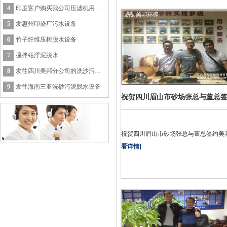
4
印度客户购买我公司压滤机用于木糠脱水
5
发惠州印染厂污水设备
6
竹子纤维压榨脱水设备
7
搅拌站浮泥脱水
8
发往四川美邦分公司的洗沙污泥处理设备
9
发往海南三亚洗砂污泥脱水设备
祝贺四川眉山市砂场张总与董总​
邦
祝贺四川眉山市砂场张总与董总​签约美
看详情]