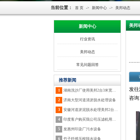
当前位置：
首 页
->
新闻中心
->
美邦动态
美邦
新闻中心
行业资讯
美邦动态
常见问题回答
推荐新闻
发往
1
湖南洗沙厂使用美邦2台3米宽脱水设备
咨询1
2
济南大型河道清淤脱水处理设备
3
安徽河道淤泥脱水处理美邦2台3米设备
4
印度客户购买我公司压滤机用于木糠脱水
5
发惠州印染厂污水设备
6
竹子纤维压榨脱水设备