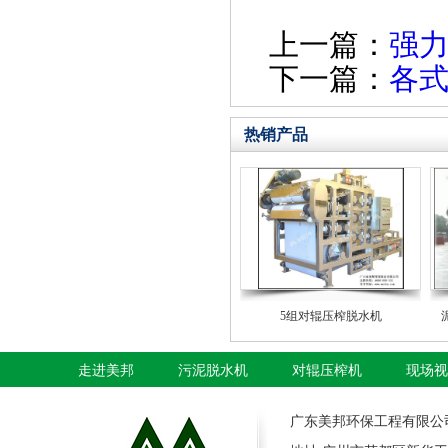
上一篇：
强
下一篇：
各
热销产品
5组对辊压榨脱水机
走进美邦
污泥脱水机
对辊压榨机
现场视
广东美邦环保工程有限公