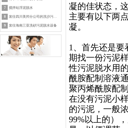
凝的佳状态，
7
搅拌站浮泥脱水
主要有以下两
8
发往四川美邦分公司的洗沙污泥处理设备
凝。
9
发往海南三亚洗砂污泥脱水设备
1、首先还是要
期找一份污泥
性污泥脱水用
酰胺配制溶液通
聚丙烯酰胺配制
在没有污泥小样
的污泥，一般浓
99%以上的）