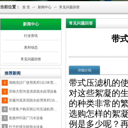
当前位置：
首 页
->
新闻中心
->
常见问题回答
常见问题回答
新闻中心
行业资讯
带
美邦动态
常见问题回答
详细介绍
推荐新闻
带式压滤机的
1
湖南洗沙厂使用美邦2台3米宽脱水设备
对这些絮凝的
2
济南大型河道清淤脱水处理设备
3
安徽河道淤泥脱水处理美邦2台3米设备
的种类非常的
4
印度客户购买我公司压滤机用于木糠脱水
选购怎样的絮
5
发惠州印染厂污水设备
例是多少呢？
6
竹子纤维压榨脱水设备